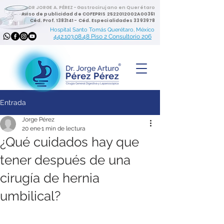
DR JORGE A. PÉREZ -Gastrocirujano en Querétaro
Aviso de publicidad de COFEPRIS 2522012002A00361
Céd. Prof.
1383141
- Céd. Especialidades
3393978
Hospital Santo Tomás Querétaro, México
442.103.08.48 Piso 2 Consultorio 206
Entrada
Jorge Pérez
20 ene
1 min de lectura
¿Qué cuidados hay que
tener después de una
cirugía de hernia
umbilical?