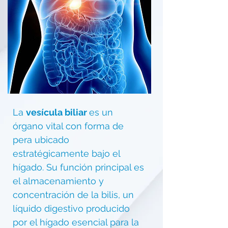
La
vesícula biliar
es un
órgano vital con forma de
pera ubicado
estratégicamente bajo el
hígado. Su función principal es
el almacenamiento y
concentración de la bilis, un
líquido digestivo producido
por el hígado esencial para la