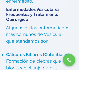
enfermedad.
Enfermedades Vesiculares
Frecuentes y Tratamiento
Quirúrgico
Algunas de las enfermedades
más comunes de Vesícula
que atendemos son:
Cálculos Biliares (Colelitiasis):
Formación de piedras que
bloquean el flujo de bilis
Colecistitis Aguda y Crónica:
Inflamación de la vesícula
biliar debido a cálculos u otras
causas
Coledocolitiasis:
Cálculos que
se alojan en el conducto