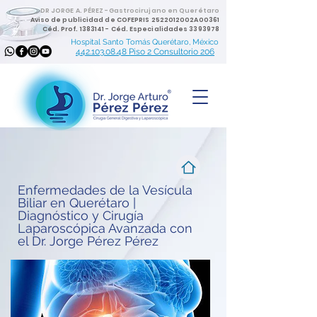
DR JORGE A. PÉREZ -Gastrocirujano en Querétaro
Aviso de publicidad de COFEPRIS 2522012002A00361
Céd. Prof.
1383141
- Céd. Especialidades
3393978
Hospital Santo Tomás Querétaro, México
442.103.08.48 Piso 2 Consultorio 206
Enfermedades de la Vesícula
Biliar en Querétaro |
Diagnóstico y Cirugía
Laparoscópica Avanzada con
el Dr. Jorge Pérez Pérez