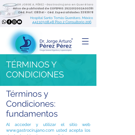
DR JORGE A. PÉREZ -Gastrocirujano en Querétaro
Aviso de publicidad de COFEPRIS 2522012002A00361
Céd. Prof.
1383141
- Céd. Especialidades
3393978
Hospital Santo Tomás Querétaro, México
442.103.08.48 Piso 2 Consultorio 206
TÉRMINOS Y
CONDICIONES
Términos y
Condiciones:
fundamentos
Al acceder y utilizar el sitio web
www.gastrocirujano.com
usted acepta los