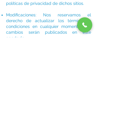
políticas de privacidad de dichos sitios.
Modificaciones: Nos reservamos el
derecho de actualizar los términos y
condiciones en cualquier momento. Los
cambios serán publicados en este
apartado.
Si tiene dudas o comentarios sobre los
Términos y Condiciones, puede
contactarnos a través de:
gastrocirujano@gmail.com
Gracias por confiar en nosotros para su
atención médica.
Dr. Jorge Arturo Pérez Pérez
· Gastrocirujano · Querétaro, México
Hospital Santo Tomás · Prolongación Blvd. Bernardo Quintana
No. 2906, Piso 2, Consultorio 206
Aviso COFEPRIS 2522012002A00361
Políticas de Privacidad
·
Términos y Condiciones