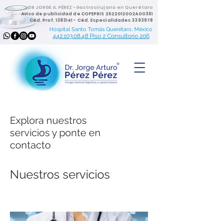
DR JORGE A. PÉREZ -Gastrocirujano en Querétaro
Aviso de publicidad de COFEPRIS 2522012002A00361
Céd. Prof.
1383141
- Céd. Especialidades
3393978
Hospital Santo Tomás Querétaro, México
442.103.08.48 Piso 2 Consultorio 206
Explora nuestros
servicios y ponte en
contacto
Nuestros servicios